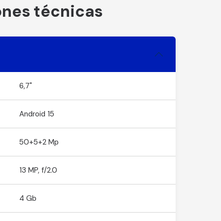
ones técnicas
6,7"
Android 15
50+5+2 Mp
13 MP, f/2.0
4 Gb