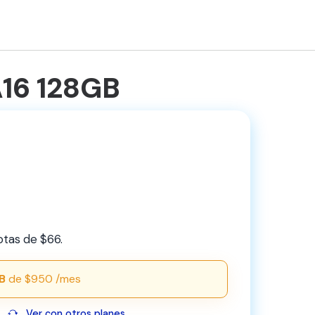
A16 128GB
otas de $66.
B
de $950 /mes
Ver con otros planes