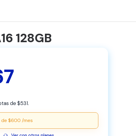
A16 128GB
67
otas de $531.
B
de $600 /mes
Ver con otros planes