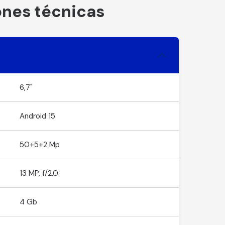
ones técnicas
6,7"
Android 15
50+5+2 Mp
13 MP, f/2.0
4 Gb