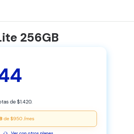
Lite 256GB
044
otas de $1.420.
B
de $950 /mes
Ver con otros planes