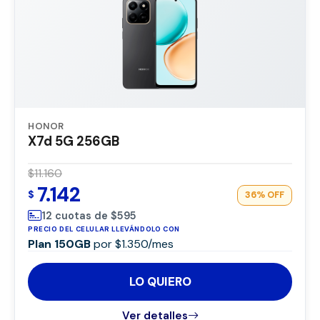
HONOR
X7d 5G 256GB
$11.160
7.142
$
36%
OFF
12 cuotas de $595
PRECIO DEL CELULAR LLEVÁNDOLO CON
Plan 150GB
por $1.350/mes
LO QUIERO
Ver detalles