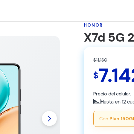
HONOR
X7d 5G 
$11.160
7.14
$
Precio del celular.
Hasta en 12 cu
Con
Plan 150G