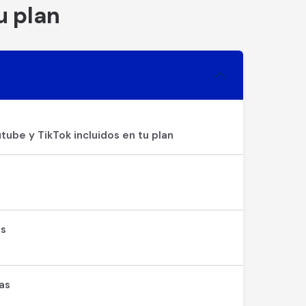
u plan
tube y TikTok incluidos en tu plan
os
as