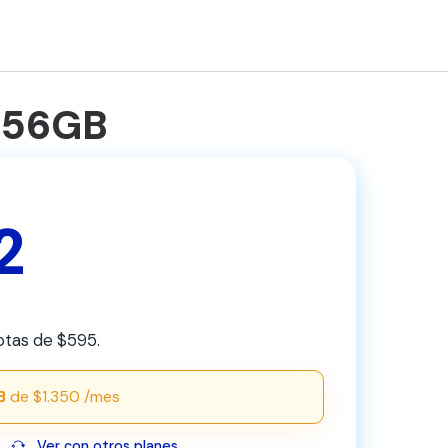
256GB
2
otas de $595.
B
de $1.350 /mes
Ver con otros planes