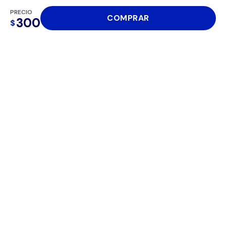
¿Qué es eSIM y cómo funciona?
PRECIO
COMPRAR
300
$
¿Cuáles son las ventajas de usar eSIM?
¿Puedo cambiar mi eSIM a otro
dispositivo?
¿Qué pasa si reseteo mi celular?
¿Puedo recuperar una eSIM borrada?
¿Qué hago si pierdo o me roban mi
celular?