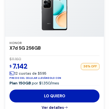
HONOR
X7d 5G 256GB
$11.160
7.142
$
36%
OFF
12 cuotas de $595
PRECIO DEL CELULAR LLEVÁNDOLO CON
Plan 150GB
por $1.350/mes
LO QUIERO
Ver detalles