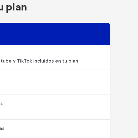
u plan
tube y TikTok incluidos en tu plan
os
as