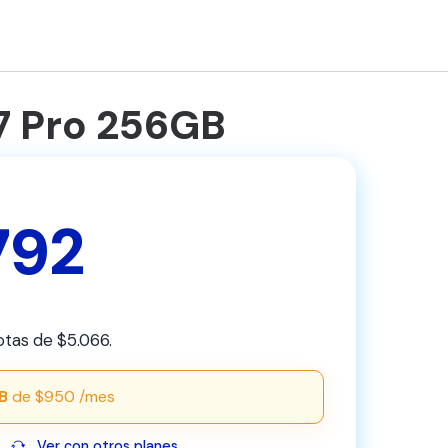
7 Pro 256GB
792
otas de $5.066.
B
de $950 /mes
Ver con otros planes