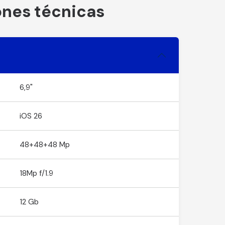
ones técnicas
6,9"
iOS 26
48+48+48 Mp
18Mp f/1.9
12 Gb