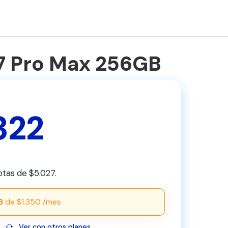
17 Pro Max 256GB
322
otas de $5.027.
B
de $1.350 /mes
Ver con otros planes